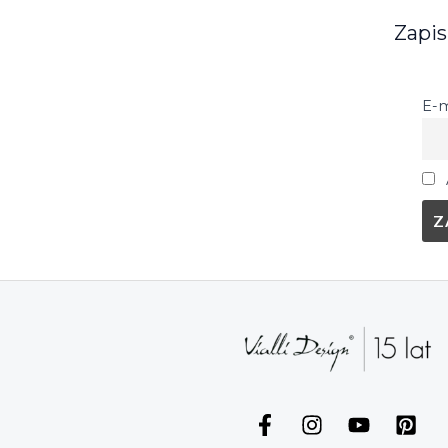
Zapis
E-m