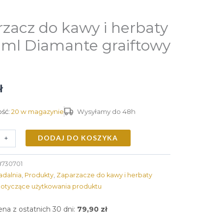
zacz do kawy i herbaty
 ml Diamante graiftowy
ł
ść:
20 w magazynie
Wysyłamy do 48h
DODAJ DO KOSZYKA
+
8730701
adalnia
,
Produkty
,
Zaparzacze do kawy i herbaty
dotyczące użytkowania produktu
ena z ostatnich 30 dni:
79,90
zł