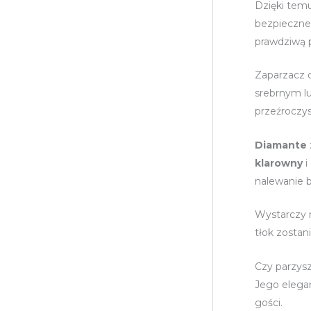
Dzięki temu
bezpieczne
prawdziwą 
Zaparzacz 
srebrnym l
przeźroczys
Diamante
klarowny
i
nalewanie b
Wystarczy n
tłok zostan
Czy parzysz
Jego elegan
gości.