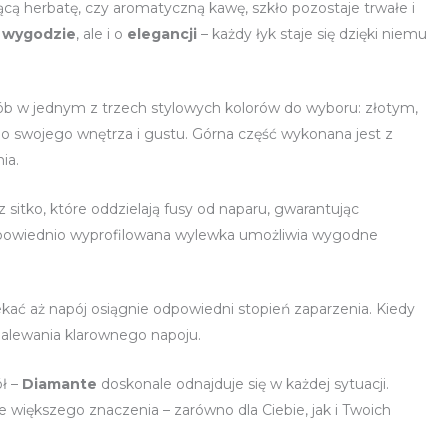
ą herbatę, czy aromatyczną kawę, szkło pozostaje trwałe i
 wygodzie
, ale i o
elegancji
– każdy łyk staje się dzięki niemu
ób w jednym z trzech stylowych kolorów do wyboru: złotym,
 swojego wnętrza i gustu. Górna część wykonana jest z
ia.
 sitko, które oddzielają fusy od naparu, gwarantując
dpowiednio wyprofilowana wylewka umożliwia wygodne
ać aż napój osiągnie odpowiedni stopień zaparzenia. Kiedy
ć nalewania klarownego napoju.
ół –
Diamante
doskonale odnajduje się w każdej sytuacji.
 większego znaczenia – zarówno dla Ciebie, jak i Twoich