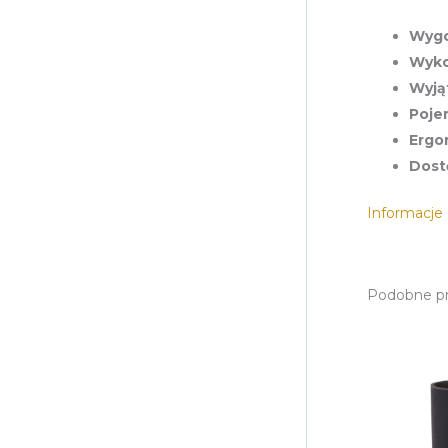
Wygo
Wyko
Wyją
Poje
Ergo
Dost
Informacj
Podobne p