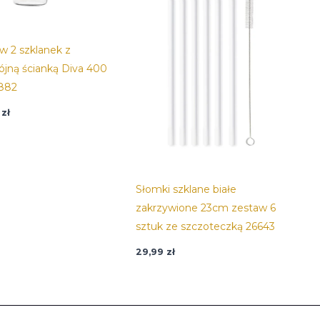
w 2 szklanek z
jną ścianką Diva 400
882
0
zł
Słomki szklane białe
zakrzywione 23cm zestaw 6
sztuk ze szczoteczką 26643
29,99
zł