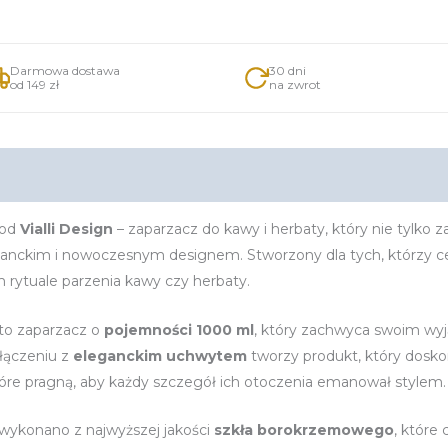
Darmowa dostawa
30 dni
od 149 zł
na zwrot
nformacje dodatkowe
od
Vialli Design
– zaparzacz do kawy i herbaty, który nie tylko 
nckim i nowoczesnym designem. Stworzony dla tych, którzy cen
rytuale parzenia kawy czy herbaty.
to zaparzacz o
pojemności 1000 ml
, który zachwyca swoim w
łączeniu z
eleganckim uchwytem
tworzy produkt, który dosko
tóre pragną, aby każdy szczegół ich otoczenia emanował stylem.
wykonano z najwyższej jakości
szkła borokrzemowego
, które