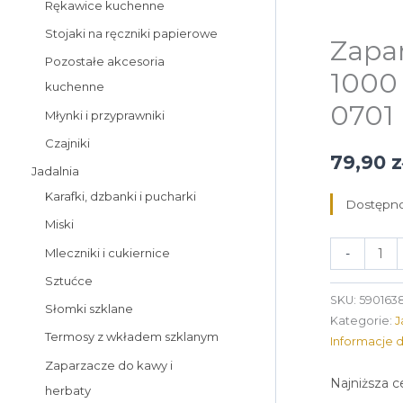
Rękawice kuchenne
Stojaki na ręczniki papierowe
Zapar
Pozostałe akcesoria
1000
kuchenne
0701
Młynki i przyprawniki
Czajniki
79,90
z
Jadalnia
Karafki, dzbanki i pucharki
Dostępno
Miski
Mleczniki i cukiernice
-
Sztućce
SKU:
590163
Słomki szklane
Kategorie:
J
Termosy z wkładem szklanym
Informacje 
Zaparzacze do kawy i
Najniższa c
herbaty