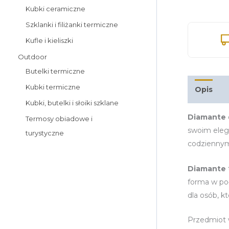
Kubki ceramiczne
Szklanki i filiżanki termiczne
Kufle i kieliszki
Outdoor
Butelki termiczne
Kubki termiczne
Opis
I
Kubki, butelki i słoiki szklane
Diamante
Termosy obiadowe i
swoim elega
turystyczne
codziennym 
Diamante
forma w po
dla osób, k
Przedmiot 