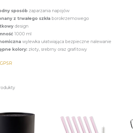
dny sposób
zaparzania napojów
nany z trwałego szkła
borokrzemowego
tkowy
design
mność
1000 ml
nomiczna
wylewka ułatwiająca bezpieczne nalewanie
ępne kolory:
złoty, srebrny oraz grafitowy
e GPSR
rodukty