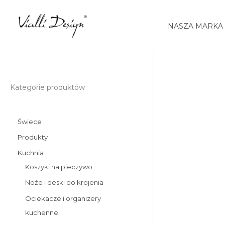
Przejdź
do
NASZA MARKA
treści
ilość
Kategorie produktów
Zaparzacz
do
Świece
kawy
i
Produkty
herbaty
Kuchnia
1000
Koszyki na pieczywo
ml
Noże i deski do krojenia
Diamante
Ociekacze i organizery
graiftowy
kuchenne
0701