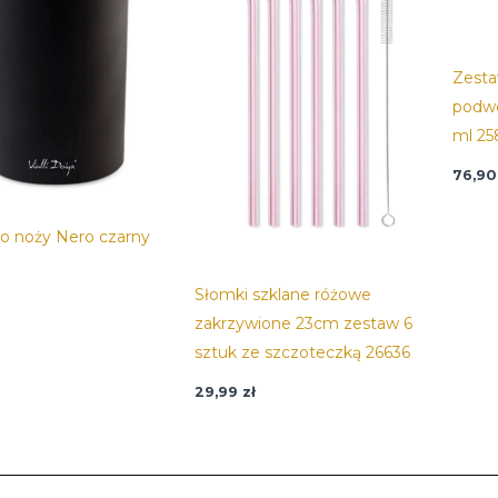
Zesta
podwó
ml 25
76,9
do noży Nero czarny
Słomki szklane różowe
zakrzywione 23cm zestaw 6
sztuk ze szczoteczką 26636
29,99
zł