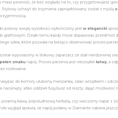
 masz pewność, że bez względu na to, czy przygotowujesz gorąc
. Stylowy uchwyt do trzymania zaprojektowany został z myślą
o
przyjemnością.
do połowy swojej wysokości wykończony jest
w elegancki
spos
ub grafitowym. Dzięki temu każdy może dopasować przedmiot do
tego szkła, które pozwala na bieżąco obserwować proces parzen
został wyposażony w tłokowy zaparzacz ze stali nierdzewnej oraz
pełen smaku
napój. Proces parzenia jest niezwykle
łatwy
, a o
ez rozlewania.
asypać do komory ulubioną mieszankę, zalać wrzątkiem i odczek
ie naciśnięty, sitko oddzieli fusy/susz od reszty, dając możliwoś
 poranną kawę, popołudniową herbatę, czy wieczorny napar z zi
cki wygląd sprawia, że napój podany w Diamante nabiera jeszcze