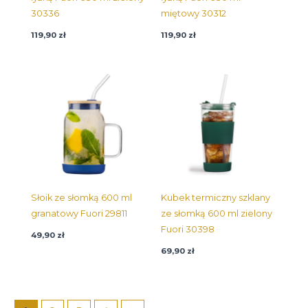
30336
miętowy 30312
119,90
zł
119,90
zł
Słoik ze słomką 600 ml
Kubek termiczny szklany
granatowy Fuori 29811
ze słomką 600 ml zielony
Fuori 30398
49,90
zł
69,90
zł