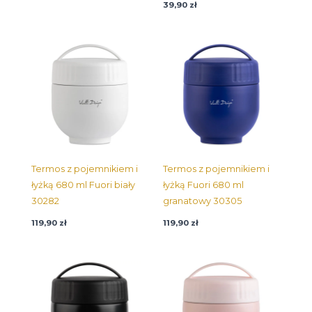
39,90
zł
Termos z pojemnikiem i
Termos z pojemnikiem i
łyżką 680 ml Fuori biały
łyżką Fuori 680 ml
30282
granatowy 30305
119,90
zł
119,90
zł