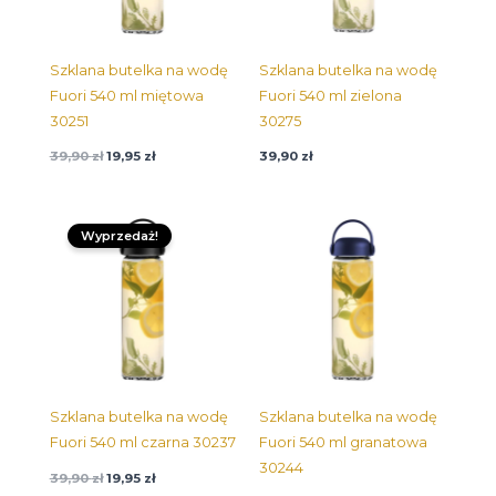
Szklana butelka na wodę
Szklana butelka na wodę
Fuori 540 ml miętowa
Fuori 540 ml zielona
30251
30275
39,90
zł
19,95
zł
39,90
zł
Pierwotna
Aktualna
cena
cena:
Wyprzedaż!
wynosiła:
19,95 zł.
39,90 zł.
Szklana butelka na wodę
Szklana butelka na wodę
Fuori 540 ml czarna 30237
Fuori 540 ml granatowa
30244
39,90
zł
19,95
zł