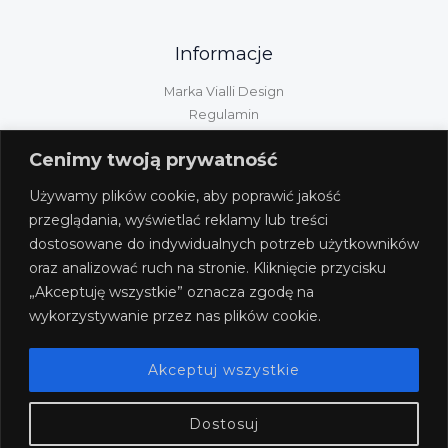
Informacje
Marka Vialli Design
Regulamin
Polityka prywatności
Cenimy twoją prywatność
Kontakt
Informacje GPSR
Używamy plików cookie, aby poprawić jakość
Obsługa klienta
przeglądania, wyświetlać reklamy lub treści
dostosowane do indywidualnych potrzeb użytkowników
Wysyłka/dostawa/płatność
oraz analizować ruch na stronie. Kliknięcie przycisku
Zwroty i reklamacje
„Akceptuję wszystkie” oznacza zgodę na
Odstąpienie od umowy
wykorzystywanie przez nas plików cookie.
Akceptuj wszystkie
Dostosuj