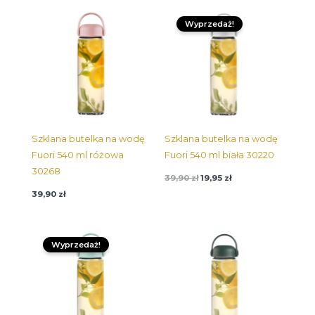
Pierwotna
Aktualna
cena
cena:
Wyprzedaż!
wynosiła:
19,95 zł.
39,90 zł.
Szklana butelka na wodę
Szklana butelka na wodę
Fuori 540 ml różowa
Fuori 540 ml biała 30220
30268
39,90
zł
19,95
zł
39,90
zł
Pierwotna
Aktualna
cena
cena:
Wyprzedaż!
wynosiła:
19,95 zł.
39,90 zł.