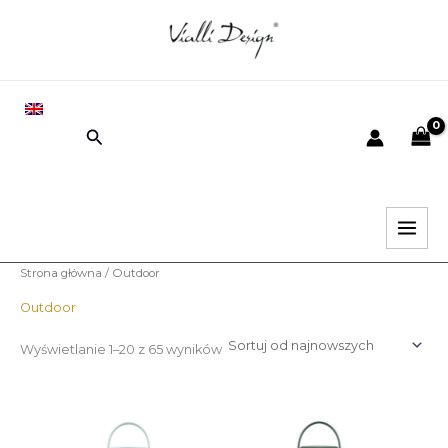
Posortowane
Przejdź
według
najnowszych
do
e
e
treści
EN
Wyszukiwanie
i
k
.
s
.
Strona główna
/ Outdoor
Outdoor
Wyświetlanie 1–20 z 65 wyników