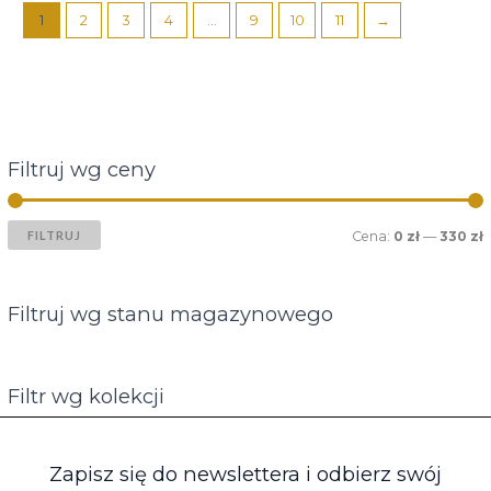
1
2
3
4
...
9
10
11
→
Filtruj wg ceny
FILTRUJ
Cena:
0 zł
—
330 zł
Filtruj wg stanu magazynowego
Filtr wg kolekcji
Zapisz się do newslettera i odbierz swój