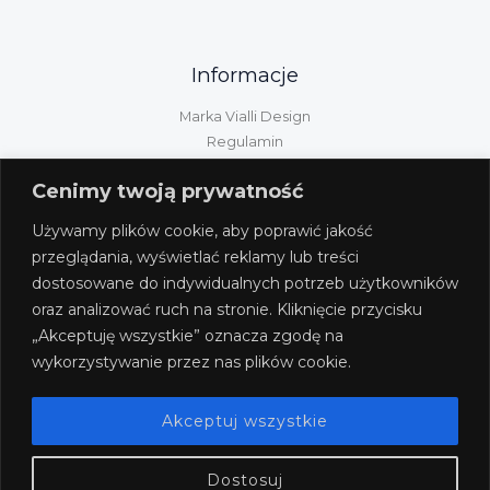
Informacje
Marka Vialli Design
Regulamin
Polityka prywatności
Cenimy twoją prywatność
Kontakt
Informacje GPSR
Używamy plików cookie, aby poprawić jakość
Obsługa klienta
przeglądania, wyświetlać reklamy lub treści
dostosowane do indywidualnych potrzeb użytkowników
Wysyłka/dostawa/płatność
oraz analizować ruch na stronie. Kliknięcie przycisku
Zwroty i reklamacje
„Akceptuję wszystkie” oznacza zgodę na
Odstąpienie od umowy
wykorzystywanie przez nas plików cookie.
Akceptuj wszystkie
Dostosuj