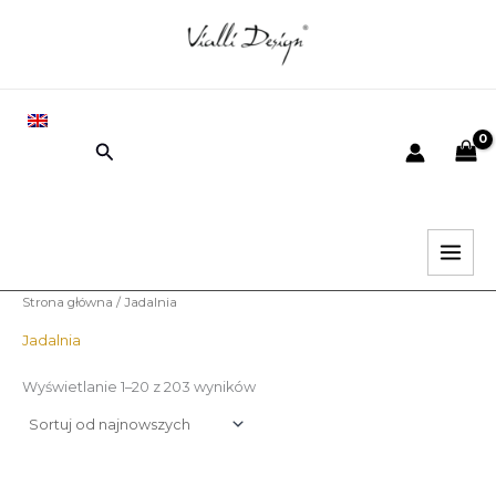
Posortowane
Przejdź
według
najnowszych
do
e
e
treści
EN
Wyszukiwanie
i
k
.
s
.
Strona główna
/ Jadalnia
Jadalnia
Wyświetlanie 1–20 z 203 wyników