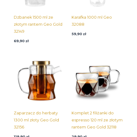
Dzbanek 1500 ml ze
Karafka 1000 ml Geo
złotym rantem Geo Gold
32088
32149
59,90
zł
69,90
zł
Zaparzacz do herbaty
Komplet 2 filiżanki do
1300 ml złoty Geo Gold
espresso 120 ml ze złotym
32156
rantem Geo Gold 32118
119,90
zł
29,90
zł