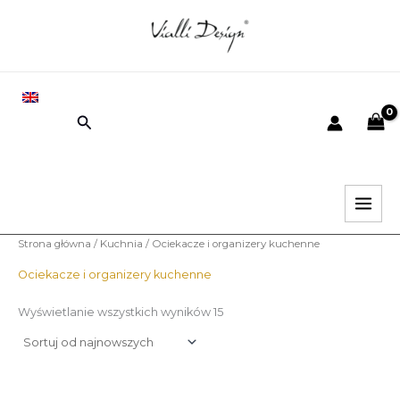
Posortowane
Przejdź
według
najnowszych
do
e
e
treści
EN
Wyszukiwanie
i
k
.
s
.
Strona główna
/
Kuchnia
/ Ociekacze i organizery kuchenne
Ociekacze i organizery kuchenne
Wyświetlanie wszystkich wyników 15