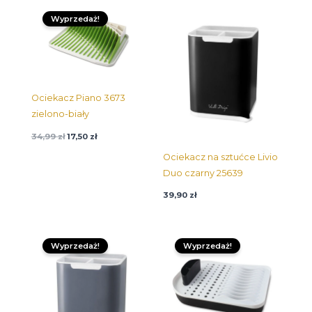
Pierwotna
Aktualna
cena
cena:
Wyprzedaż!
wynosiła:
17,50 zł.
34,99 zł.
Ociekacz Piano 3673
zielono-biały
34,99
zł
17,50
zł
Ociekacz na sztućce Livio
Duo czarny 25639
39,90
zł
Pierwotna
Aktualna
Pierwotna
Aktualna
cena
cena:
cena
cena:
Wyprzedaż!
Wyprzedaż!
wynosiła:
19,95 zł.
wynosiła:
59,95 zł.
39,90 zł.
119,90 zł.