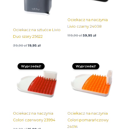
Ociekacz na naczynia
Livio czarny 24038
Ociekacz na sztućce Livio
119,90
zł
59,95
zł
Duo szary 25622
39,90
zł
19,95
zł
Pierwotna
Aktualna
Pierwotna
Aktualna
cena
cena:
cena
cena:
Wyprzedaż!
Wyprzedaż!
wynosiła:
15,00 zł.
wynosiła:
15,00 zł.
29,99 zł.
29,99 zł.
Ociekacz na naczynia
Ociekacz na naczynia
Colori czerwony 23994
Colori pomarańczowy
24014