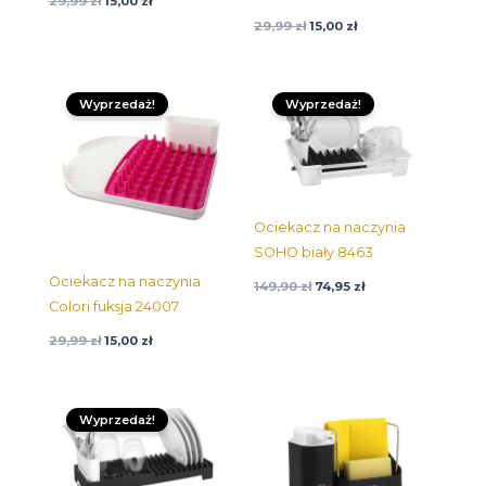
29,99
zł
15,00
zł
29,99
zł
15,00
zł
Pierwotna
Aktualna
Pierwotna
Aktualna
cena
cena:
cena
cena:
Wyprzedaż!
Wyprzedaż!
wynosiła:
15,00 zł.
wynosiła:
74,95 zł.
29,99 zł.
149,90 zł.
Ociekacz na naczynia
SOHO biały 8463
Ociekacz na naczynia
149,90
zł
74,95
zł
Colori fuksja 24007
29,99
zł
15,00
zł
Pierwotna
Aktualna
cena
cena:
Wyprzedaż!
wynosiła:
32,45 zł.
64,89 zł.