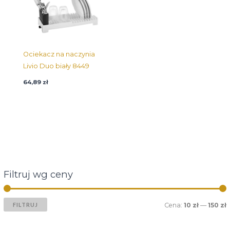
Ociekacz na naczynia
Livio Duo biały 8449
64,89
zł
Filtruj wg ceny
FILTRUJ
Cena:
10 zł
—
150 zł