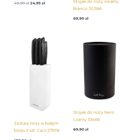
Stojak do noży owalny
49,90
zł
24,95
zł
Bianco 30386
69,90
zł
Stojak do noży Nero
czarny 35466
Zestaw noży w białym
69,90
zł
bloku 5 szt. Caro 27978