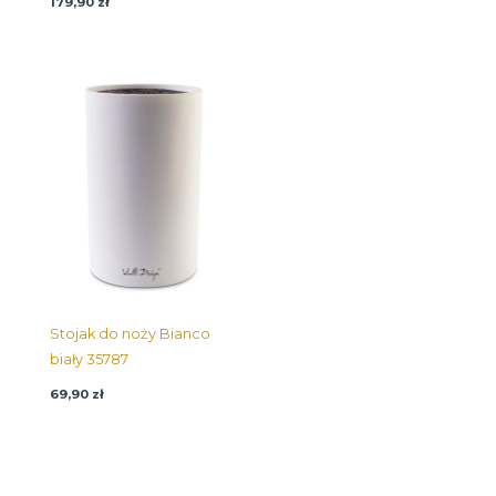
179,90
zł
Stojak do noży Bianco
biały 35787
69,90
zł