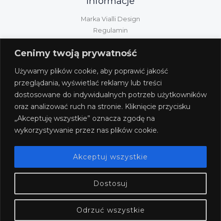
Informacje
Marka Vialli Design
Regulamin
Polityka prywatności
Cenimy twoją prywatność
Kontakt
Informacje GPSR
Używamy plików cookie, aby poprawić jakość
Obsługa klienta
przeglądania, wyświetlać reklamy lub treści
dostosowane do indywidualnych potrzeb użytkowników
Wysyłka/dostawa/płatność
oraz analizować ruch na stronie. Kliknięcie przycisku
Zwroty i reklamacje
„Akceptuję wszystkie” oznacza zgodę na
Odstąpienie od umowy
wykorzystywanie przez nas plików cookie.
Akceptuj wszystkie
Dostosuj
Odrzuć wszystkie