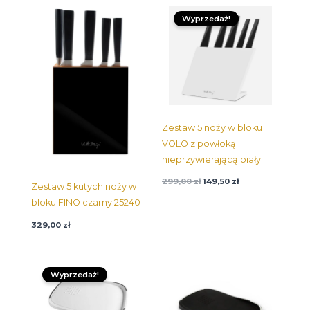
Pierwotna
Aktualna
cena
cena:
Wyprzedaż!
wynosiła:
149,50 zł.
299,00 zł.
Zestaw 5 noży w bloku
VOLO z powłoką
nieprzywierającą biały
299,00
zł
149,50
zł
Zestaw 5 kutych noży w
bloku FINO czarny 25240
329,00
zł
Pierwotna
Aktualna
cena
cena:
Wyprzedaż!
wynosiła:
24,95 zł.
49,90 zł.