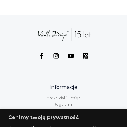
Informacje
Marka Vialli Design
Regulamin
Polityka prywatności
Cenimy twoją prywatność
Kontakt
Informacje GPSR