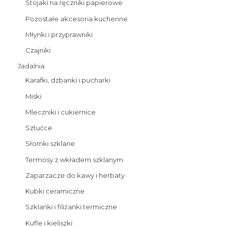
Stojaki na ręczniki papierowe
Pozostałe akcesoria kuchenne
Młynki i przyprawniki
Czajniki
Jadalnia
Karafki, dzbanki i pucharki
Miski
Mleczniki i cukiernice
Sztućce
Słomki szklane
Termosy z wkładem szklanym
Zaparzacze do kawy i herbaty
Kubki ceramiczne
Szklanki i filiżanki termiczne
Kufle i kieliszki