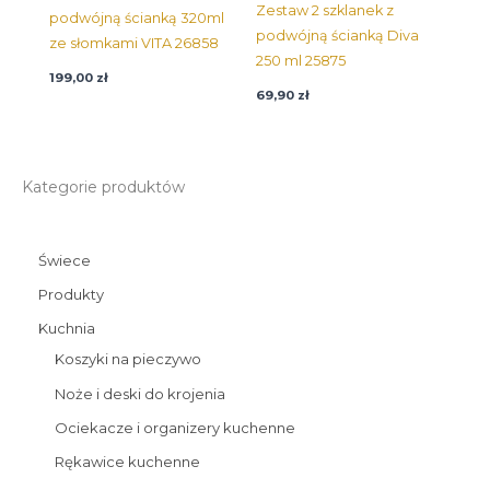
Zestaw 2 szklanek z
podwójną ścianką 320ml
podwójną ścianką Diva
ze słomkami VITA 26858
250 ml 25875
199,00
zł
69,90
zł
Kategorie produktów
Świece
Produkty
Kuchnia
Koszyki na pieczywo
Noże i deski do krojenia
Ociekacze i organizery kuchenne
Rękawice kuchenne