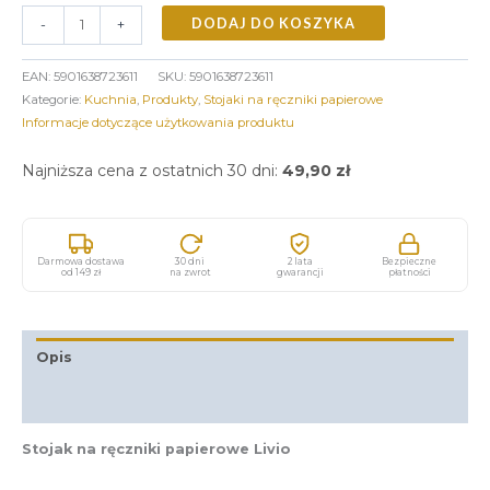
DODAJ DO KOSZYKA
-
+
EAN:
5901638723611
SKU:
5901638723611
Kategorie:
Kuchnia
,
Produkty
,
Stojaki na ręczniki papierowe
Informacje dotyczące użytkowania produktu
Najniższa cena z ostatnich 30 dni:
49,90
zł
Darmowa dostawa
30 dni
2 lata
Bezpieczne
od 149 zł
na zwrot
gwarancji
płatności
Opis
Informacje dodatkowe
Stojak na ręczniki papierowe Livio