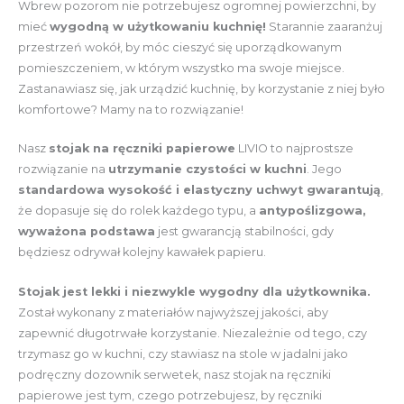
Wbrew pozorom nie potrzebujesz ogromnej powierzchni, by
mieć
wygodną w użytkowaniu kuchnię!
Starannie zaaranżuj
przestrzeń wokół, by móc cieszyć się uporządkowanym
pomieszczeniem, w którym wszystko ma swoje miejsce.
Zastanawiasz się, jak urządzić kuchnię, by korzystanie z niej było
komfortowe? Mamy na to rozwiązanie!
Nasz
stojak na ręczniki papierowe
LIVIO to najprostsze
rozwiązanie na
utrzymanie czystości w kuchni
. Jego
standardowa wysokość i elastyczny uchwyt gwarantują
,
że dopasuje się do rolek każdego typu, a
antypoślizgowa,
wyważona podstawa
jest gwarancją stabilności, gdy
będziesz odrywał kolejny kawałek papieru.
Stojak jest lekki i niezwykle wygodny dla użytkownika.
Został wykonany z materiałów najwyższej jakości, aby
zapewnić długotrwałe korzystanie. Niezależnie od tego, czy
trzymasz go w kuchni, czy stawiasz na stole w jadalni jako
podręczny dozownik serwetek, nasz stojak na ręczniki
papierowe jest tym, czego potrzebujesz, by ręczniki