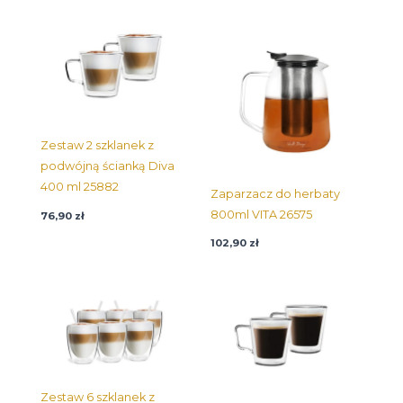
Zestaw 2 szklanek z
podwójną ścianką Diva
400 ml 25882
Zaparzacz do herbaty
800ml VITA 26575
76,90
zł
102,90
zł
Zestaw 6 szklanek z