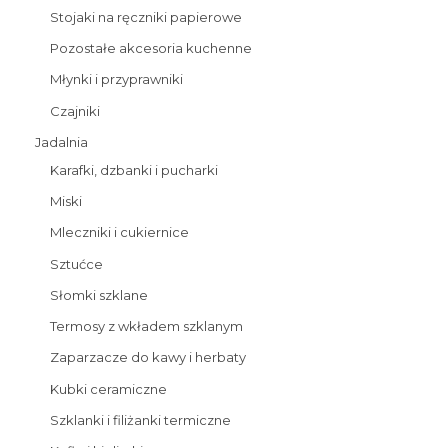
Stojaki na ręczniki papierowe
Pozostałe akcesoria kuchenne
Młynki i przyprawniki
Czajniki
Jadalnia
Karafki, dzbanki i pucharki
Miski
Mleczniki i cukiernice
Sztućce
Słomki szklane
Termosy z wkładem szklanym
Zaparzacze do kawy i herbaty
Kubki ceramiczne
Szklanki i filiżanki termiczne