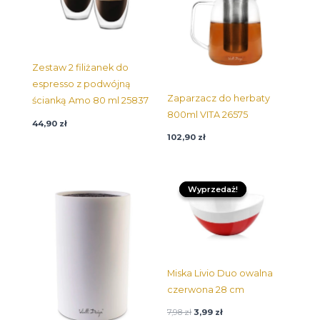
Zestaw 2 filiżanek do
espresso z podwójną
Zaparzacz do herbaty
ścianką Amo 80 ml 25837
800ml VITA 26575
44,90
zł
102,90
zł
Pierwotna
Aktualna
cena
cena:
Wyprzedaż!
Wyprzedaż!
wynosiła:
3,99 zł.
7,98 zł.
Miska Livio Duo owalna
czerwona 28 cm
7,98
zł
3,99
zł