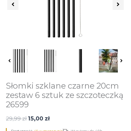
6
sztuk
ze
szczoteczką
26599
Słomki szklane czarne 20cm
zestaw 6 sztuk ze szczoteczką
26599
29,99
zł
15,00
zł