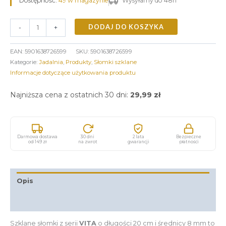
Dostępność:
49 w magazynie
Wysyłamy do 48h
DODAJ DO KOSZYKA
-
+
EAN:
5901638726599
SKU:
5901638726599
Kategorie:
Jadalnia
,
Produkty
,
Słomki szklane
Informacje dotyczące użytkowania produktu
Najniższa cena z ostatnich 30 dni:
29,99
zł
Darmowa dostawa
30 dni
2 lata
Bezpieczne
od 149 zł
na zwrot
gwarancji
płatności
Opis
Informacje dodatkowe
Szklane słomki z serii
VITA
o długości 20 cm i średnicy 8 mm to