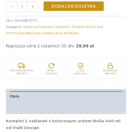
DODAJ DO KOSZYKA
-
+
SKU:
5901638731173
Kategorie:
Jadalnia
,
Produkty
,
Szklanki i filiżanki termiczne
Informacje dotyczące użytkowania produktu
Najniższa cena z ostatnich 30 dni:
29,99
zł
Darmowa dostawa
30 dni
2 lata
Bezpieczne
od 149 zł
na zwrot
gwarancji
płatności
Opis
Informacje dodatkowe
Komplet 2 szklanek z kolorowym uchem Bolla 400 ml
od Vialli Design