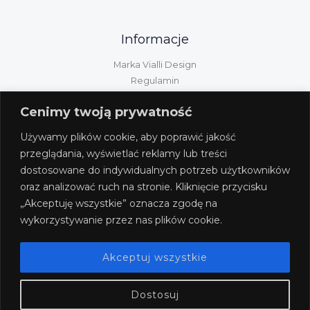
Informacje
Marka Vialli Design
Regulamin
Polityka prywatności
Cenimy twoją prywatność
Kontakt
Informacje GPSR
Używamy plików cookie, aby poprawić jakość
Obsługa klienta
przeglądania, wyświetlać reklamy lub treści
dostosowane do indywidualnych potrzeb użytkowników
Wysyłka/dostawa/płatność
oraz analizować ruch na stronie. Kliknięcie przycisku
Zwroty i reklamacje
„Akceptuję wszystkie” oznacza zgodę na
Odstąpienie od umowy
wykorzystywanie przez nas plików cookie.
Akceptuj wszystkie
Dostosuj