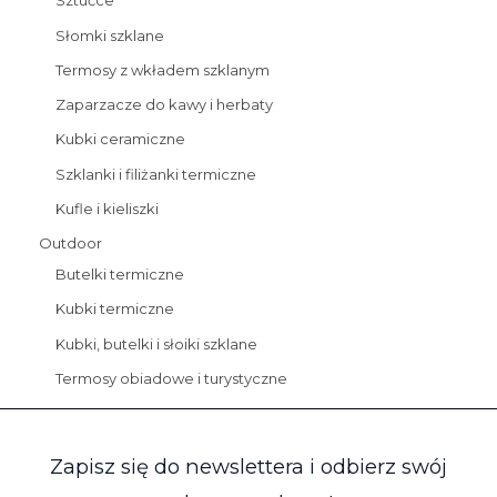
Sztućce
Słomki szklane
Termosy z wkładem szklanym
Zaparzacze do kawy i herbaty
Kubki ceramiczne
Szklanki i filiżanki termiczne
Kufle i kieliszki
Outdoor
Butelki termiczne
Kubki termiczne
Kubki, butelki i słoiki szklane
Termosy obiadowe i turystyczne
Zapisz się do newslettera i odbierz swój