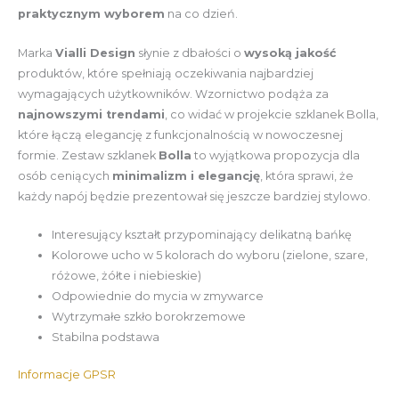
praktycznym wyborem
na co dzień.
Marka
Vialli Design
słynie z dbałości o
wysoką jakość
produktów, które spełniają oczekiwania najbardziej
wymagających użytkowników. Wzornictwo podąża za
najnowszymi trendami
, co widać w projekcie szklanek Bolla,
które łączą elegancję z funkcjonalnością w nowoczesnej
formie. Zestaw szklanek
Bolla
to wyjątkowa propozycja dla
osób ceniących
minimalizm i elegancję
, która sprawi, że
każdy napój będzie prezentował się jeszcze bardziej stylowo.
Interesujący kształt przypominający delikatną bańkę
Kolorowe ucho w 5 kolorach do wyboru (zielone, szare,
różowe, żółte i niebieskie)
Odpowiednie do mycia w zmywarce
Wytrzymałe szkło borokrzemowe
Stabilna podstawa
Informacje GPSR