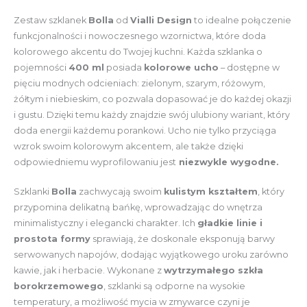
Zestaw szklanek
Bolla
od
Vialli Design
to idealne połączenie
funkcjonalności i nowoczesnego wzornictwa, które doda
kolorowego akcentu do Twojej kuchni. Każda szklanka o
pojemności
400 ml
posiada
kolorowe ucho
– dostępne w
pięciu modnych odcieniach: zielonym, szarym, różowym,
żółtym i niebieskim, co pozwala dopasować je do każdej okazji
i gustu. Dzięki temu każdy znajdzie swój ulubiony wariant, który
doda energii każdemu porankowi. Ucho nie tylko przyciąga
wzrok swoim kolorowym akcentem, ale także dzięki
odpowiedniemu wyprofilowaniu jest
niezwykle wygodne.
Szklanki
Bolla
zachwycają swoim
kulistym kształtem
, który
przypomina delikatną bańkę, wprowadzając do wnętrza
minimalistyczny i elegancki charakter. Ich
gładkie linie i
prostota formy
sprawiają, że doskonale eksponują barwy
serwowanych napojów, dodając wyjątkowego uroku zarówno
kawie, jak i herbacie. Wykonane z
wytrzymałego szkła
borokrzemowego
, szklanki są odporne na wysokie
temperatury, a możliwość mycia w zmywarce czyni je