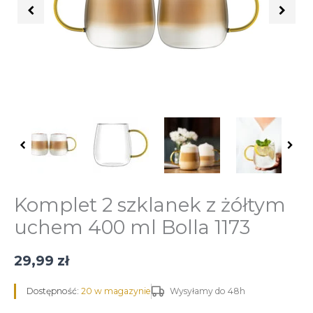
uchem
400
ml
Bolla
1173
Komplet 2 szklanek z żółtym
uchem 400 ml Bolla 1173
29,99
zł
Dostępność:
20 w magazynie
Wysyłamy do 48h