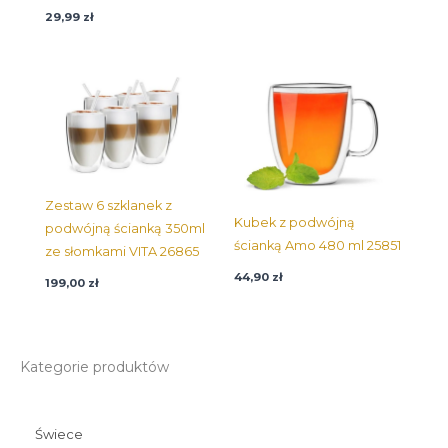
26636
29,99
zł
Zestaw 6 szklanek z
Kubek z podwójną
podwójną ścianką 350ml
ścianką Amo 480 ml 25851
ze słomkami VITA 26865
44,90
zł
199,00
zł
Kategorie produktów
Świece