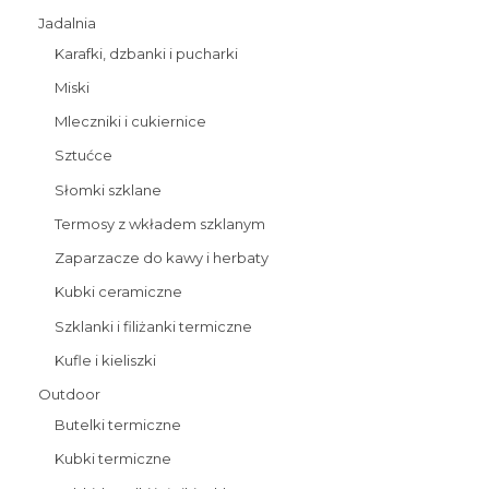
Jadalnia
Karafki, dzbanki i pucharki
Miski
Mleczniki i cukiernice
Sztućce
Słomki szklane
Termosy z wkładem szklanym
Zaparzacze do kawy i herbaty
Kubki ceramiczne
Szklanki i filiżanki termiczne
Kufle i kieliszki
Outdoor
Butelki termiczne
Kubki termiczne