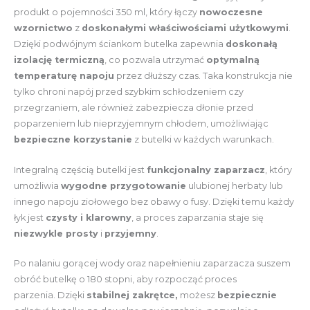
produkt o pojemności 350 ml, który łączy
nowoczesne
wzornictwo
z
doskonałymi właściwościami użytkowymi
.
Dzięki podwójnym ściankom butelka zapewnia
doskonałą
izolację termiczną
, co pozwala utrzymać
optymalną
temperaturę napoju
przez dłuższy czas. Taka konstrukcja nie
tylko chroni napój przed szybkim schłodzeniem czy
przegrzaniem, ale również zabezpiecza dłonie przed
poparzeniem lub nieprzyjemnym chłodem, umożliwiając
bezpieczne korzystanie
z butelki w każdych warunkach.
Integralną częścią butelki jest
funkcjonalny zaparzacz
, który
umożliwia
wygodne przygotowanie
ulubionej herbaty lub
innego napoju ziołowego bez obawy o fusy. Dzięki temu każdy
łyk jest
czysty i klarowny
, a proces zaparzania staje się
niezwykle prosty
i
przyjemny
.
Po nalaniu gorącej wody oraz napełnieniu zaparzacza suszem
obróć butelkę o 180 stopni, aby rozpocząć proces
parzenia. Dzięki
stabilnej zakrętce,
możesz
bezpiecznie