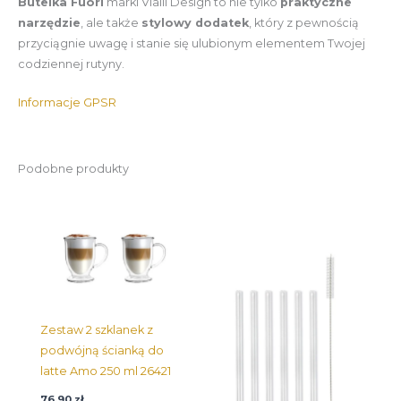
Butelka Fuori
marki Vialli Design to nie tylko
praktyczne
narzędzie
, ale także
stylowy dodatek
, który z pewnością
przyciągnie uwagę i stanie się ulubionym elementem Twojej
codziennej rutyny.
Informacje GPSR
Podobne produkty
Zestaw 2 szklanek z
podwójną ścianką do
latte Amo 250 ml 26421
76,90
zł