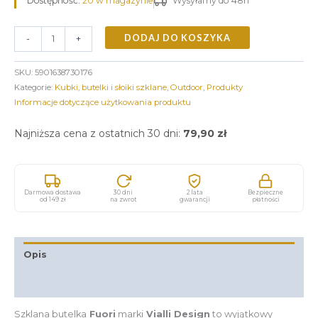
Dostępność:
20 w magazynie
Wysyłamy do 48h
DODAJ DO KOSZYKA
-
+
SKU:
5901638730176
Kategorie:
Kubki, butelki i słoiki szklane
,
Outdoor
,
Produkty
Informacje dotyczące użytkowania produktu
Najniższa cena z ostatnich 30 dni:
79,90
zł
Darmowa dostawa
30 dni
2 lata
Bezpieczne
od 149 zł
na zwrot
gwarancji
płatności
Opis
Informacje dodatkowe
Szklana butelka
Fuori
marki
Vialli Design
to wyjątkowy