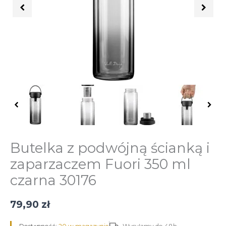
zaparzaczem
Fuori
350
ml
czarna
30176
Butelka z podwójną ścianką i
zaparzaczem Fuori 350 ml
czarna 30176
79,90
zł