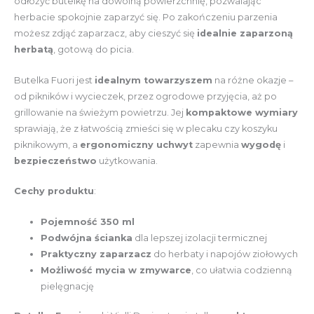
odłożyć butelkę na dowolną powierzchnię, pozwalając
herbacie spokojnie zaparzyć się. Po zakończeniu parzenia
możesz zdjąć zaparzacz, aby cieszyć się
idealnie zaparzoną
herbatą
, gotową do picia.
Butelka Fuori jest
idealnym towarzyszem
na różne okazje –
od pikników i wycieczek, przez ogrodowe przyjęcia, aż po
grillowanie na świeżym powietrzu. Jej
kompaktowe wymiary
sprawiają, że z łatwością zmieści się w plecaku czy koszyku
piknikowym, a
ergonomiczny uchwyt
zapewnia
wygodę
i
bezpieczeństwo
użytkowania.
Cechy produktu
:
Pojemność 350 ml
Podwójna ścianka
dla lepszej izolacji termicznej
Praktyczny zaparzacz
do herbaty i napojów ziołowych
Możliwość mycia w zmywarce
, co ułatwia codzienną
pielęgnację