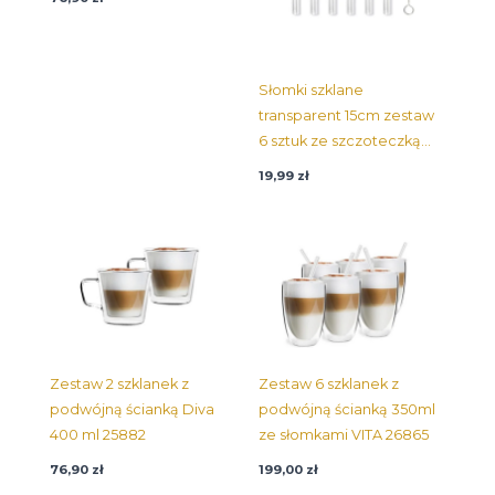
Słomki szklane
transparent 15cm zestaw
6 sztuk ze szczoteczką
26582
19,99
zł
Zestaw 6 szklanek z
Zestaw 2 szklanek z
podwójną ścianką 350ml
podwójną ścianką Diva
ze słomkami VITA 26865
400 ml 25882
199,00
zł
76,90
zł