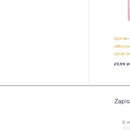
Słomki 
zakrzyw
sztuk z
29,99
zł
Zapis
E-m