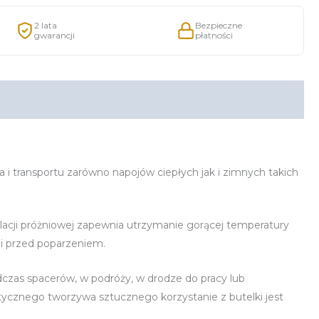
2 lata
Bezpieczne
gwarancji
płatności
i transportu zarówno napojów ciepłych jak i zimnych takich
olacji próżniowej zapewnia utrzymanie gorącej temperatury
ni przed poparzeniem.
odczas spacerów, w podróży, w drodze do pracy lub
cznego tworzywa sztucznego korzystanie z butelki jest