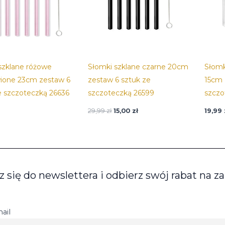
szklane różowe
Słomki szklane czarne 20cm
Słomk
ione 23cm zestaw 6
zestaw 6 sztuk ze
15cm 
e szczoteczką 26636
szczoteczką 26599
szczo
29,99
zł
15,00
zł
19,99
z się do newslettera i odbierz swój rabat na z
ail