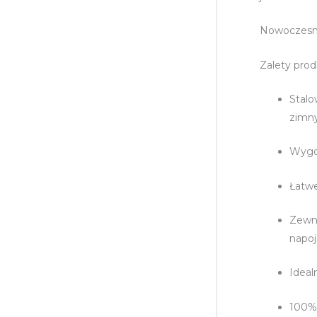
Nowoczesny,
Zalety prod
Stalo
zimny
Wygod
Łatwe
Zewnę
napo
Ideal
100% 