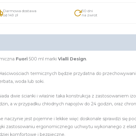
Darmowa dostawa
30 dni
od 149 zł
na zwrot
nformacje dodatkowe
rmiczna
Fuori
500 ml marki
Vialli Design
.
łaściwościach termicznych będzie przydatna do przechowywania 
erbata, woda lub soki.
iada dwie ścianki i właśnie taka konstrukcja z zastosowaniem iz
dzin, a w przypadku chłodnych napojów do 24 godzin, oraz chro
e naczynie jest pojemne i lekkie więc doskonale sprawdzi się p
ięki zastosowaniu ergonomicznego uchwytu wykonanego z elasty
dziej komfortowe i bezpieczne.