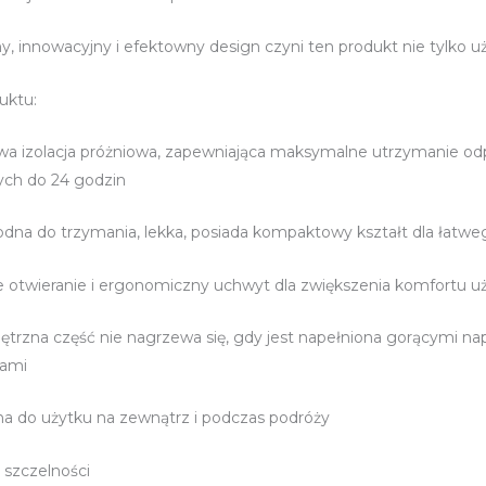
 innowacyjny i efektowny design czyni ten produkt nie tylko uż
uktu:
wa izolacja próżniowa, zapewniająca maksymalne utrzymanie odp
ch do 24 godzin
na do trzymania, lekka, posiada kompaktowy kształt dla łatwe
 otwieranie i ergonomiczny uchwyt dla zwiększenia komfortu u
trzna część nie nagrzewa się, gdy jest napełniona gorącymi nap
jami
na do użytku na zewnątrz i podczas podróży
szczelności