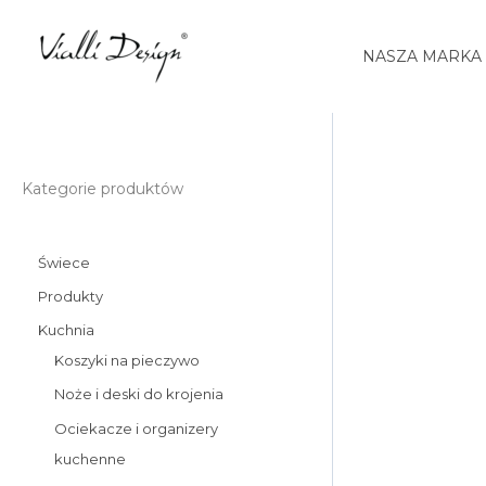
Przejdź
do
NASZA MARKA
treści
ilość
Kategorie produktów
Butelka
termiczna
Świece
Fuori
500
Produkty
ml
Kuchnia
zielona
Koszyki na pieczywo
29910
Noże i deski do krojenia
Ociekacze i organizery
kuchenne