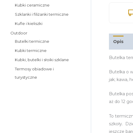
Kubki ceramiczne
Szklanki i filiżanki termiczne
Kufle i kieliszki
Outdoor
Butelki termiczne
Opis
I
Kubki termiczne
Butelka te
Kubki, butelki i słoiki szklane
Termosy obiadowe i
Butelka o w
turystyczne
jak; kawa, h
Butelka pos
aż do 12 go
To termiczn
szkoły. Dz
jeszcze bar