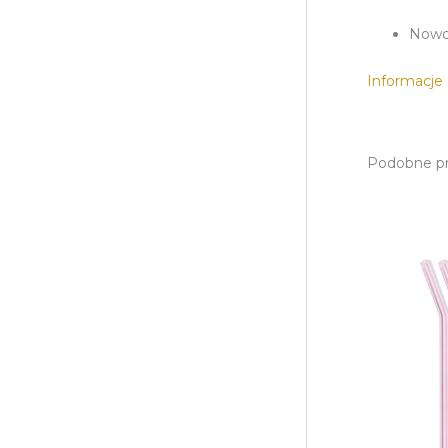
Nowo
Informacj
Podobne p