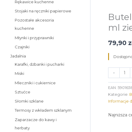
Rękawice kuchenne
Stojaki na ręczniki papierowe
Butel
Pozostałe akcesoria
ml zi
kuchenne
Młynki i przyprawniki
79,90
z
Czajniki
Jadalnia
Dostępno
Karafki, dzbanki i pucharki
-
Miski
Mleczniki i cukiernice
EAN:
590163
Sztućce
Kategorie:
B
Słomki szklane
Informacje 
Termosy z wkładem szklanym
Najniższa c
Zaparzacze do kawy i
herbaty