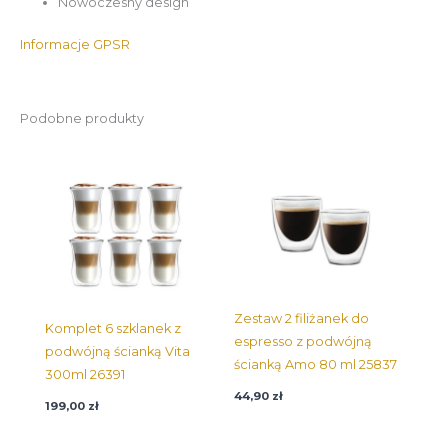
Nowoczesny design
Informacje GPSR
Podobne produkty
Zestaw 2 filiżanek do
Komplet 6 szklanek z
espresso z podwójną
podwójną ścianką Vita
ścianką Amo 80 ml 25837
300ml 26391
44,90
zł
199,00
zł