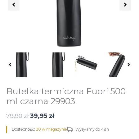
czarna
29903
Butelka termiczna Fuori 500
ml czarna 29903
79,90
zł
39,95
zł
Dostępność:
20 w magazynie
Wysyłamy do 48h