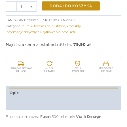
DODAJ DO KOSZYKA
-
+
EAN:
5901638729903
SKU:
5901638729903
Kategorie:
Butelki termiczne
,
Outdoor
,
Produkty
Informacje dotyczące użytkowania produktu
Najniższa cena z ostatnich 30 dni:
79,90
zł
Darmowa dostawa
30 dni
2 lata
Bezpieczne
od 149 zł
na zwrot
gwarancji
płatności
Opis
Informacje dodatkowe
Butelka termiczna
Fuori
500 ml marki
Vialli Design
.