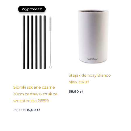
Pierwotna
Aktualna
cena
cena:
Wyprzedaż!
Wyprzedaż!
wynosiła:
15,00 zł.
29,99 zł.
Stojak do noży Bianco
biały 35787
Słomki szklane czarne
69,90
zł
20cm zestaw 6 sztuk ze
szczoteczką 26599
29,99
zł
15,00
zł