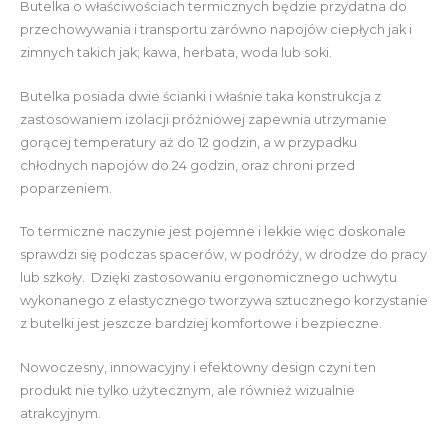
Butelka o właściwościach termicznych będzie przydatna do
przechowywania i transportu zarówno napojów ciepłych jak i
zimnych takich jak; kawa, herbata, woda lub soki.
Butelka posiada dwie ścianki i właśnie taka konstrukcja z
zastosowaniem izolacji próżniowej zapewnia utrzymanie
gorącej temperatury aż do 12 godzin, a w przypadku
chłodnych napojów do 24 godzin, oraz chroni przed
poparzeniem.
To termiczne naczynie jest pojemne i lekkie więc doskonale
sprawdzi się podczas spacerów, w podróży, w drodze do pracy
lub szkoły. Dzięki zastosowaniu ergonomicznego uchwytu
wykonanego z elastycznego tworzywa sztucznego korzystanie
z butelki jest jeszcze bardziej komfortowe i bezpieczne.
Nowoczesny, innowacyjny i efektowny design czyni ten
produkt nie tylko użytecznym, ale również wizualnie
atrakcyjnym.