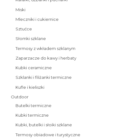
Miski
Mleczniki i cukiernice
Sztućce
Słomki szklane
Termosy z wkładem szklanym
Zaparzacze do kawy i herbaty
Kubki ceramiczne
Szklanki i filiżanki termiczne
Kufle i kieliszki
Outdoor
Butelki termiczne
Kubki termiczne
Kubki, butelki i słoiki szklane
Termosy obiadowe i turystyczne