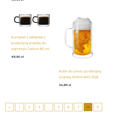
Komplet 2 szklanek z
podwójną ścianką do
espresso Carbon 80 ml
8548
69,90
zł
Kufel do piwa z podwójną
ścianką 500ml AMO 1228
54,89
zł
←
1
2
3
...
5
6
7
8
9