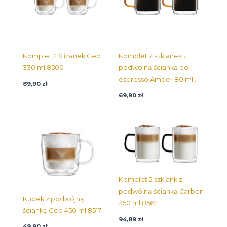
Komplet 2 filiżanek Geo
Komplet 2 szklanek z
330 ml 8500
podwójną ścianką do
espresso Amber 80 ml
89,90
zł
8579
69,90
zł
Komplet 2 szklank z
podwójną ścianką Carbon
Kubek z podwójną
350 ml 8562
ścianką Geo 450 ml 8517
94,89
zł
49,90
zł