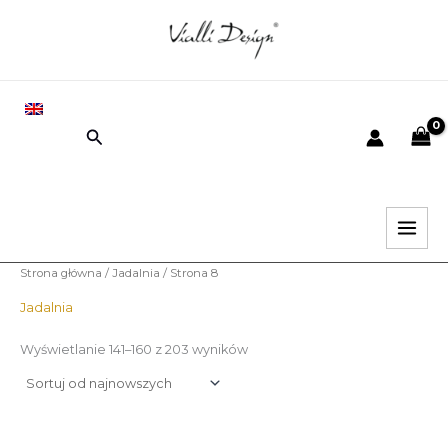
Posortowane
Przejdź
według
najnowszych
do
e
e
treści
EN
Wyszukiwanie
i
k
.
s
.
Strona główna
/
Jadalnia
/ Strona 8
Jadalnia
Wyświetlanie 141–160 z 203 wyników