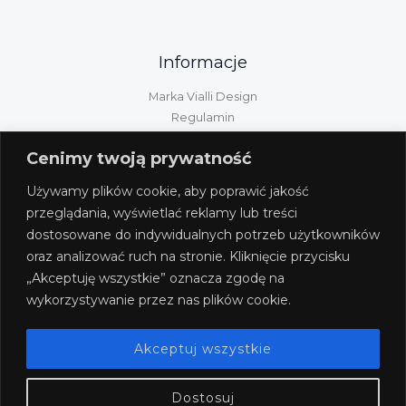
Informacje
Marka Vialli Design
Regulamin
Polityka prywatności
Cenimy twoją prywatność
Kontakt
Informacje GPSR
Używamy plików cookie, aby poprawić jakość
Obsługa klienta
przeglądania, wyświetlać reklamy lub treści
dostosowane do indywidualnych potrzeb użytkowników
Wysyłka/dostawa/płatność
oraz analizować ruch na stronie. Kliknięcie przycisku
Zwroty i reklamacje
„Akceptuję wszystkie” oznacza zgodę na
Odstąpienie od umowy
wykorzystywanie przez nas plików cookie.
Akceptuj wszystkie
Dostosuj