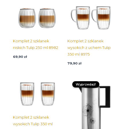
Komplet 2 szklanek
Komplet 2 szklanek
niskich Tulip 250 ml 8982
wysokich z uchem Tulip
350 ml 8975
69,90
zł
79,90
zł
Pierwotna
Aktualna
cena
cena:
Wyprzedaż!
wynosiła:
54,95 zł.
109,90 zł.
Komplet 2 szklanek
wysokich Tulip 350 ml