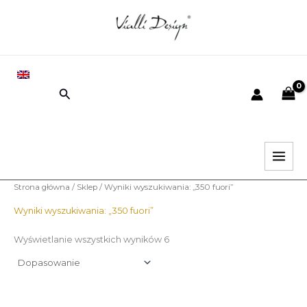
Posortowane
Przejdź
według
najnowszych
do
e
e
treści
EN
Wyszukiwanie
i
k
.
s
.
Strona główna
/
Sklep
/ Wyniki wyszukiwania: „350 fuori”
Wyniki wyszukiwania: „350 fuori”
Wyświetlanie wszystkich wyników 6