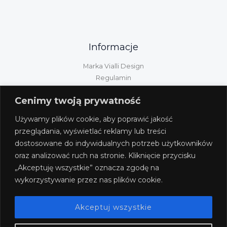
Informacje
Marka Vialli Design
Regulamin
Polityka prywatności
Cenimy twoją prywatność
Kontakt
Informacje GPSR
Używamy plików cookie, aby poprawić jakość
Obsługa klienta
przeglądania, wyświetlać reklamy lub treści
dostosowane do indywidualnych potrzeb użytkowników
Wysyłka/dostawa/płatność
oraz analizować ruch na stronie. Kliknięcie przycisku
Zwroty i reklamacje
„Akceptuję wszystkie” oznacza zgodę na
Odstąpienie od umowy
wykorzystywanie przez nas plików cookie.
Akceptuj wszystkie